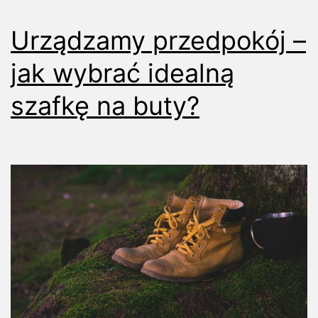
przed
zakupem
Urządzamy przedpokój –
jak wybrać idealną
szafkę na buty?