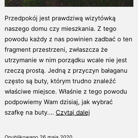
​Przedpokój jest prawdziwą wizytówką
naszego domu czy mieszkania. Z tego
powodu każdy z nas powinien zadbać o ten
fragment przestrzeni, zwłaszcza że
utrzymanie w nim porządku wcale nie jest
rzeczą prostą. Jedną z przyczyn bałaganu
często są buty, którym trudno znaleźć
właściwe miejsce. Właśnie z tego powodu
podpowiemy Wam dzisiaj, jak wybrać
Urządzamy
szafkę na buty.…
Czytaj dalej
przedpokój
–
Opublikowano
26 maja 2020