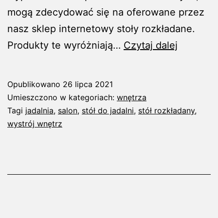
mogą zdecydować się na oferowane przez
nasz sklep internetowy stoły rozkładane.
Stoły
Produkty te wyróżniają…
Czytaj dalej
rozkłada
–
Opublikowano
26 lipca 2021
idealne
Umieszczono w kategoriach:
wnętrza
do
Tagi
jadalnia
,
salon
,
stół do jadalni
,
stół rozkładany
,
wystrój wnętrz
małych
jadalni
i
salonów