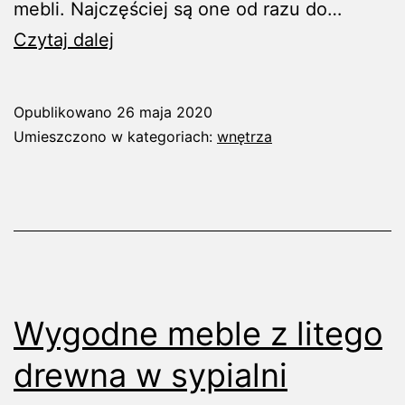
mebli. Najczęściej są one od razu do…
Meble
Czytaj dalej
z
jednego
Opublikowano
26 maja 2020
rodzaju
Umieszczono w kategoriach:
wnętrza
Wygodne meble z litego
drewna w sypialni