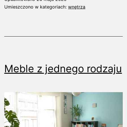
jak
Umieszczono w kategoriach:
wnętrza
wybrać
idealną
szafkę
na
buty?
Meble z jednego rodzaju