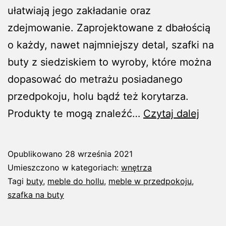
ułatwiają jego zakładanie oraz
zdejmowanie. Zaprojektowane z dbałością
o każdy, nawet najmniejszy detal, szafki na
buty z siedziskiem to wyroby, które można
dopasować do metrażu posiadanego
przedpokoju, holu bądź też korytarza.
Szafk
Produkty te mogą znaleźć…
Czytaj dalej
na
buty
Opublikowano
28 września 2021
z
Umieszczono w kategoriach:
wnętrza
siedz
Tagi
buty
,
meble do hollu
,
meble w przedpokoju
,
szafka na buty
potrz
w