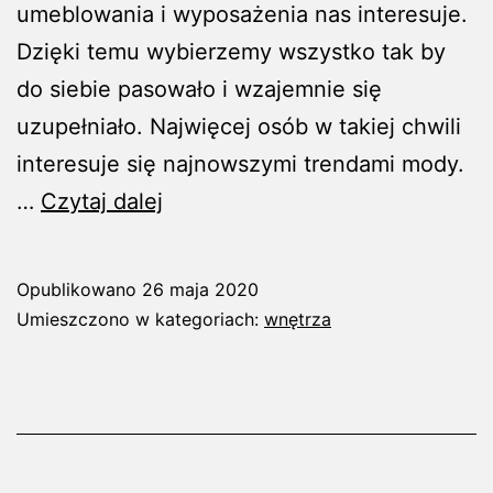
umeblowania i wyposażenia nas interesuje.
Dzięki temu wybierzemy wszystko tak by
do siebie pasowało i wzajemnie się
uzupełniało. Najwięcej osób w takiej chwili
interesuje się najnowszymi trendami mody.
Wygodne
…
Czytaj dalej
meble
z
Opublikowano
26 maja 2020
litego
Umieszczono w kategoriach:
wnętrza
drewna
w
sypialni