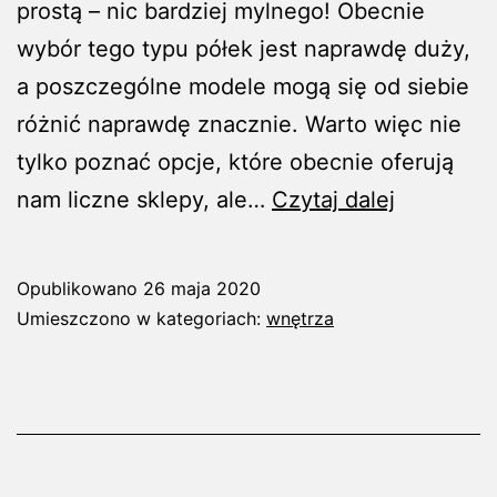
prostą – nic bardziej mylnego! Obecnie
wybór tego typu półek jest naprawdę duży,
a poszczególne modele mogą się od siebie
różnić naprawdę znacznie. Warto więc nie
tylko poznać opcje, które obecnie oferują
Jak
nam liczne sklepy, ale…
Czytaj dalej
wybrać
półki
Opublikowano
26 maja 2020
ścienne
Umieszczono w kategoriach:
wnętrza
i
co
musimy
wiedzieć