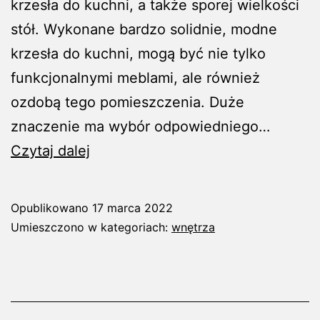
krzesła do kuchni, a także sporej wielkości
stół. Wykonane bardzo solidnie, modne
krzesła do kuchni, mogą być nie tylko
funkcjonalnymi meblami, ale również
ozdobą tego pomieszczenia. Duże
znaczenie ma wybór odpowiedniego…
Krzesła
Czytaj dalej
do
kuchni
Opublikowano
17 marca 2022
powinny
Umieszczono w kategoriach:
wnętrza
pasować
do
aranżacji