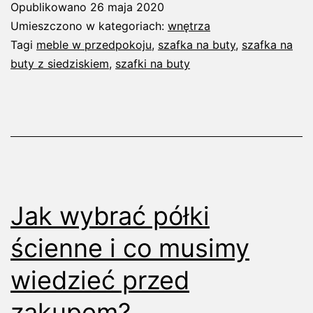
Opublikowano
26 maja 2020
z
Umieszczono w kategoriach:
wnętrza
siedziskiem
Tagi
meble w przedpokoju
,
szafka na buty
,
szafka na
buty z siedziskiem
,
szafki na buty
–
najlepszy
wybór
do
Twojego
przedpokoju!
Jak wybrać półki
ścienne i co musimy
wiedzieć przed
zakupem?