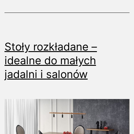
każd
hollu
Stoły rozkładane –
idealne do małych
jadalni i salonów