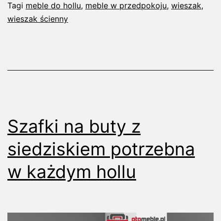
dopa
Tagi
meble do hollu
,
meble w przedpokoju
,
wieszak
,
wieszak ścienny
do
każde
wystr
wnętr
Szafki na buty z
siedziskiem potrzebna
w każdym hollu