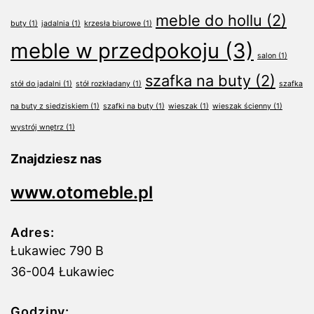
meble do hollu
(2)
buty
(1)
jadalnia
(1)
krzesła biurowe
(1)
meble w przedpokoju
(3)
salon
(1)
szafka na buty
(2)
stół do jadalni
(1)
stół rozkładany
(1)
szafka
na buty z siedziskiem
(1)
szafki na buty
(1)
wieszak
(1)
wieszak ścienny
(1)
wystrój wnętrz
(1)
Znajdziesz nas
www.otomeble.pl
Adres:
Łukawiec 790 B
36-004 Łukawiec
Godziny: