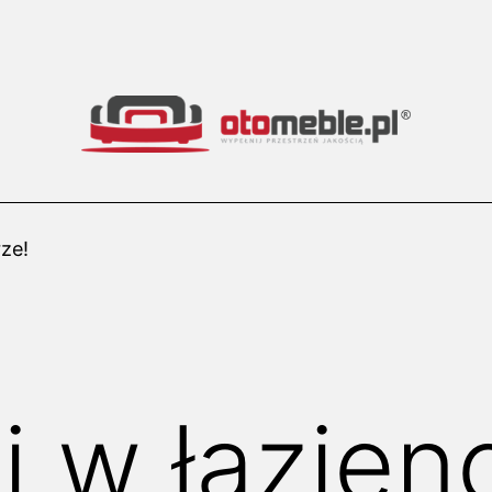
ze!
 w łazienc