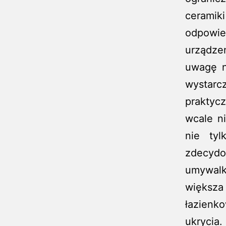
ceramik
odpowi
urządze
uwagę n
wystar
praktyc
wcale n
nie tyl
zdecydow
umywalkę
większ
łazienk
ukrycia.