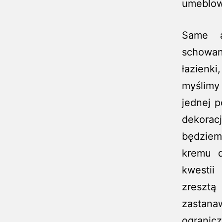
umeblow
Same a
schowa
łazienk
myślimy
jednej p
dekorac
będziem
kremu d
kwestii
zresztą
zastan
ogranic