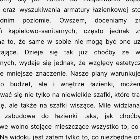
i oraz wyszukiwania armatury łazienkowej sto
ednim poziomie. Owszem, doceniamy zn
ń kąpielowo-sanitarnych, często jednak 
a to, że same w sobie nie mogą być one u
czające. Dzieje się tak już choćby ze w
znych, wydaje się jednak, że względy estetyc
ie mniejsze znaczenie. Nasze plany warunkuje
ko budżet, ale i wnętrze łazienki, moż
ać się nie tylko na niewielkie szafki, które tra
, ale także na szafki wiszące. Mile widziana
a zabudowa do łazienki taka, jak choćb
owe wolno stojące mieszczące wszystko to, c
 Na widoku jest zatem tylko to, co niezbędne or