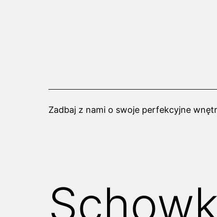
Przejdź
do
treści
Zadbaj z nami o swoje perfekcyjne wnętr
Schowki