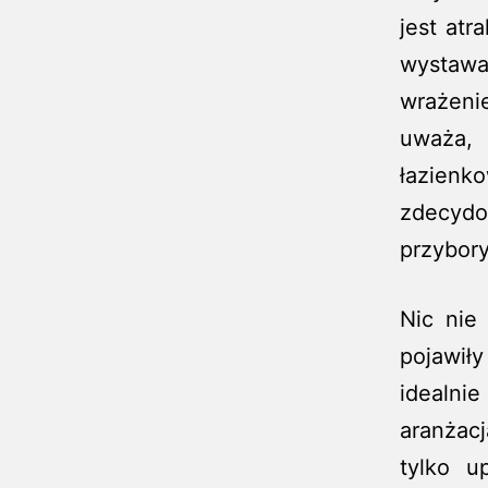
jest atr
wystawa
wrażeni
uważa, 
łazienk
zdecyd
przybory
Nic nie
pojawiły
idealni
aranżac
tylko u