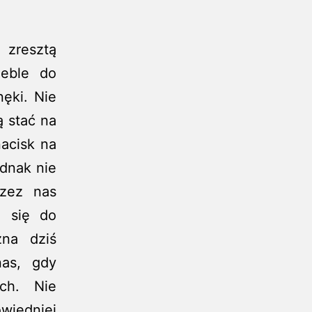
zresztą
eble do
ęki. Nie
 stać na
nacisk na
dnak nie
rzez nas
i się do
żna dziś
nas, gdy
ch. Nie
wiedniej