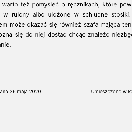
e warto też pomyśleć o ręcznikach, które pow
e w rulony albo ułożone w schludne stosiki
em może okazać się również szafa mająca ten 
ożna się do niej dostać chcąc znaleźć niezb
nie.
wano
26 maja 2020
Umieszczono w ka