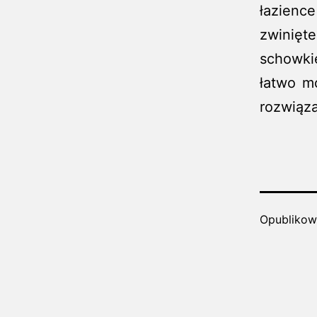
łazienc
zwinięt
schowki
łatwo m
rozwiąza
Opubliko