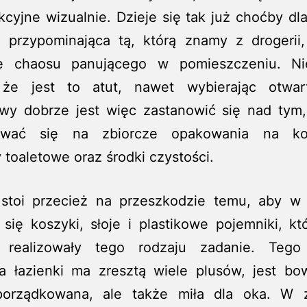
akcyjne wizualnie. Dzieje się tak już choćby dl
 przypominająca tą, którą znamy z drogerii,
e chaosu panującego w pomieszczeniu. N
że jest to atut, nawet wybierając otwar
owy dobrze jest więc zastanowić się nad tym,
ować się na zbiorcze opakowania na kos
 toaletowe oraz środki czystości.
 stoi przecież na przeszkodzie temu, aby w 
 się koszyki, słoje i plastikowe pojemniki, k
e realizowały tego rodzaju zadanie. Tego
ja łazienki ma zresztą wiele plusów, jest bo
porządkowana, ale także miła dla oka. W 