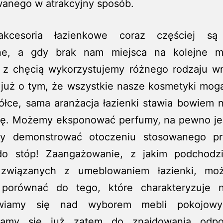
anego w atrakcyjny sposób.
kcesoria łazienkowe coraz częściej są 
ne, a gdy brak nam miejsca na kolejne m
i, z chęcią wykorzystujemy różnego rodzaju wn
 już o tym, że wszystkie nasze kosmetyki mogą
ółce, sama aranżacja łazienki stawia bowiem 
ję. Możemy eksponować perfumy, na pewno je
y demonstrować otoczeniu stosowanego p
o stóp! Zaangażowanie, z jakim podchodz
 związanych z umeblowaniem łazienki, mo
 porównać do tego, które charakteryzuje 
awiamy się nad wyborem mebli pokojowy
zamy się już zatem do znajdowania odpo