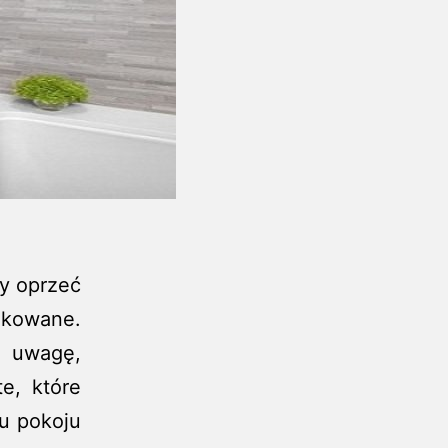
y oprzeć
dkowane.
 uwagę,
e, które
iu pokoju