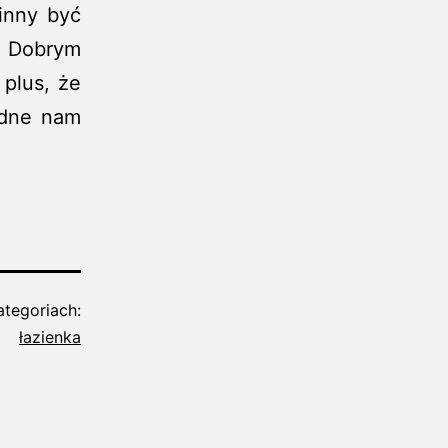
inny być
. Dobrym
plus, że
ędne nam
tegoriach:
łazienka