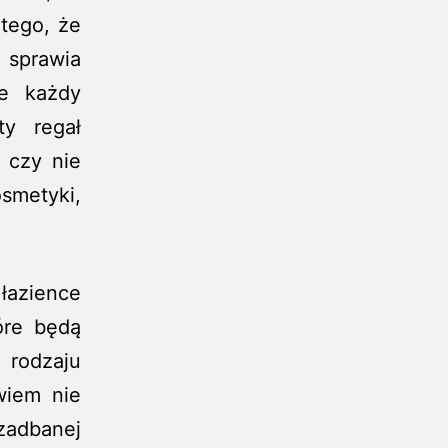
atego, że
 sprawia
ie każdy
ty regał
 czy nie
metyki,
łazience
tóre będą
 rodzaju
wiem nie
zadbanej