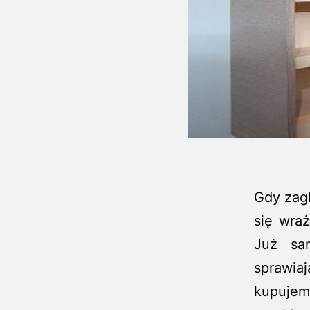
Gdy zag
się wra
Już sa
sprawia
kupujemy