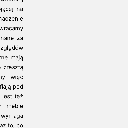
jącej na
aczenie
zwracamy
znane za
zględów
zne mają
 zresztą
emy więc
fiają pod
 jest też
y meble
o wymaga
az to, co